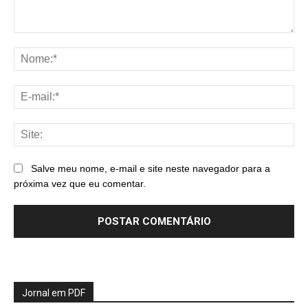
Comentário:
No
E-
mai
Sit
Salve meu nome, e-mail e site neste navegador para a
próxima vez que eu comentar.
Jornal em PDF