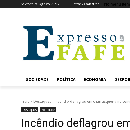
No menu item
Sexta-feira, Agosto 7, 2026
Entrar / Cadastrar
SOCIEDADE
POLÍTICA
ECONOMIA
DESPO
Início
Destaques
Incêndio deflagrou em churrasqueira no cent
Destaques
Sociedade
Incêndio deflagrou e