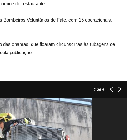
haminé do restaurante.
 os Bombeiros Voluntários de Fafe, com 15 operacionais,
o das chamas, que ficaram circunscritas às tubagens de
uela publicação.
1
de 4