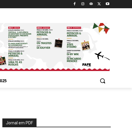
025
Jornal em PDF