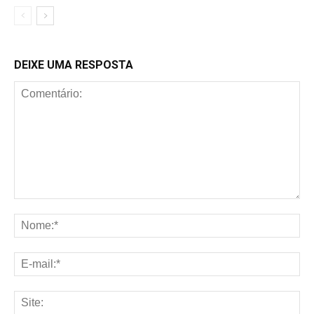
DEIXE UMA RESPOSTA
Comentário:
No
E-
mai
Sit