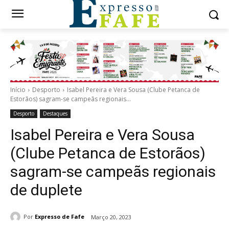
Início
Desporto
Isabel Pereira e Vera Sousa (Clube Petanca de
Estorãos) sagram-se campeãs regionais...
Desporto
Destaques
Isabel Pereira e Vera Sousa
(Clube Petanca de Estorãos)
sagram-se campeãs regionais
de duplete
Por
Expresso de Fafe
Março 20, 2023