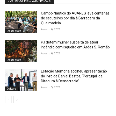
ARTIGOS RELACIONADOS
Campo Náutico do ACAREG leva centenas
de escuteiros por dia à Barragem da
Queimadela
Agosto 6, 2026
Destaques
PJ detém mulher suspeita de atear
incêndio com isqueiro em Arões S. Romão
Agosto 6, 2026
Destaques
Estação Memória acolheu apresentação
do livro de Daniel Bastos, ‘Portugal: da
Ditadura à Democracia’
Agosto 5, 2026
Cultura