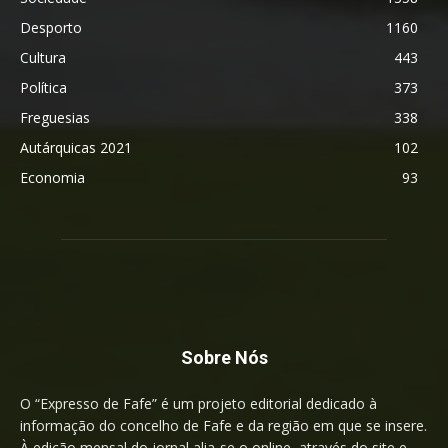
Desporto
1160
Cultura
443
Política
373
Freguesias
338
Autárquicas 2021
102
Economia
93
Sobre Nós
O “Expresso de Fafe” é um projeto editorial dedicado à
informação do concelho de Fafe e da região em que se insere.
À edição mensal do jornal alia-se o online, através do site e