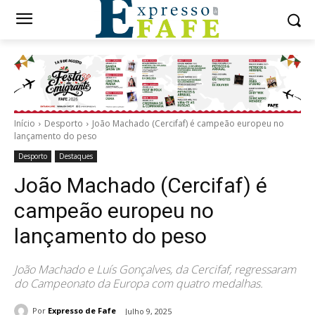
Início
Desporto
João Machado (Cercifaf) é campeão europeu no
lançamento do peso
Desporto
Destaques
João Machado (Cercifaf) é
campeão europeu no
lançamento do peso
João Machado e Luís Gonçalves, da Cercifaf, regressaram
do Campeonato da Europa com quatro medalhas.
Por
Expresso de Fafe
Julho 9, 2025