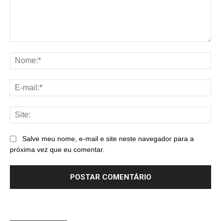
Comentário:
No
E-
mai
Sit
Salve meu nome, e-mail e site neste navegador para a
próxima vez que eu comentar.