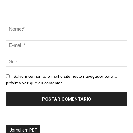
Comentário:
No
E-
mai
Sit
Salve meu nome, e-mail e site neste navegador para a
próxima vez que eu comentar.
Jornal em PDF