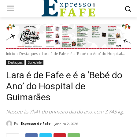
Início
Destaques
Lara é de Fafe e é a ‘Bebé do Ano’ do Hospital...
Destaques
Sociedade
Lara é de Fafe e é a ‘Bebé do
Ano’ do Hospital de
Guimarães
Nasceu às 7h41 do primeiro dia do ano, com 3,745 kg.
Por
Expresso de Fafe
Janeiro 2, 2026