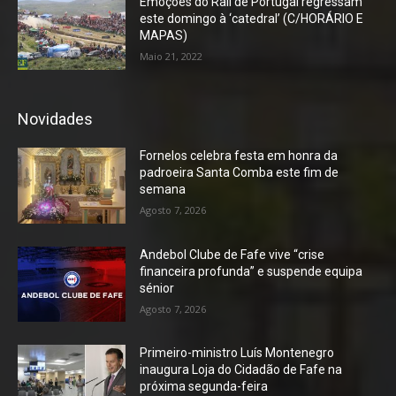
Emoções do Rali de Portugal regressam
este domingo à ‘catedral’ (C/HORÁRIO E
MAPAS)
Maio 21, 2022
Novidades
Fornelos celebra festa em honra da
padroeira Santa Comba este fim de
semana
Agosto 7, 2026
Andebol Clube de Fafe vive “crise
financeira profunda” e suspende equipa
sénior
Agosto 7, 2026
Primeiro-ministro Luís Montenegro
inaugura Loja do Cidadão de Fafe na
próxima segunda-feira