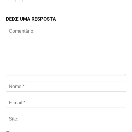
DEIXE UMA RESPOSTA
Comentário:
No
E-
mai
Sit