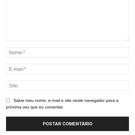
Comentário:
No
E-
mai
Sit
Salve meu nome, e-mail e site neste navegador para a
próxima vez que eu comentar.