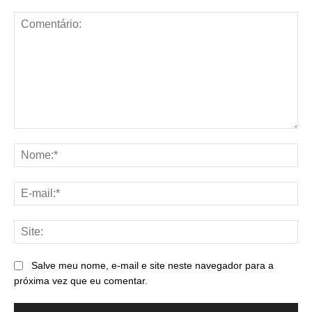
Comentário:
No
E-
mai
Sit
Salve meu nome, e-mail e site neste navegador para a
próxima vez que eu comentar.