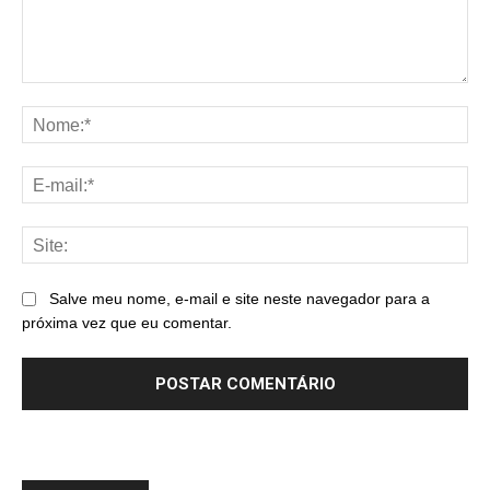
Comentário:
No
E-
mai
Sit
Salve meu nome, e-mail e site neste navegador para a
próxima vez que eu comentar.