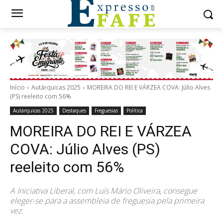
Início
Autárquicas 2025
MOREIRA DO REI E VÁRZEA COVA: Júlio Alves
(PS) reeleito com 56%
Autárquicas 2025
Destaques
Freguesias
Política
MOREIRA DO REI E VÁRZEA
COVA: Júlio Alves (PS)
reeleito com 56%
A Iniciativa Liberal, com Luís Mário Oliveira, consegue
eleger-se para a assembleia de freguesia pela primeira
vez.