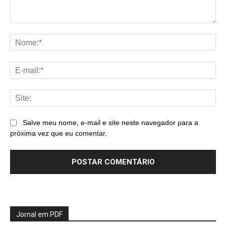
Comentário:
No
E-
mai
Sit
Salve meu nome, e-mail e site neste navegador para a
próxima vez que eu comentar.
Jornal em PDF