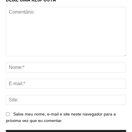
Comentário:
No
E-
mai
Sit
Salve meu nome, e-mail e site neste navegador para a
próxima vez que eu comentar.