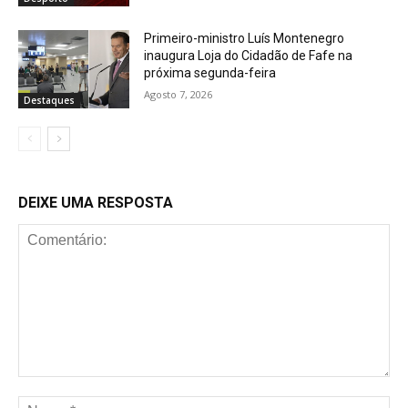
Primeiro-ministro Luís Montenegro
inaugura Loja do Cidadão de Fafe na
próxima segunda-feira
Agosto 7, 2026
Destaques
DEIXE UMA RESPOSTA
Comentário:
No