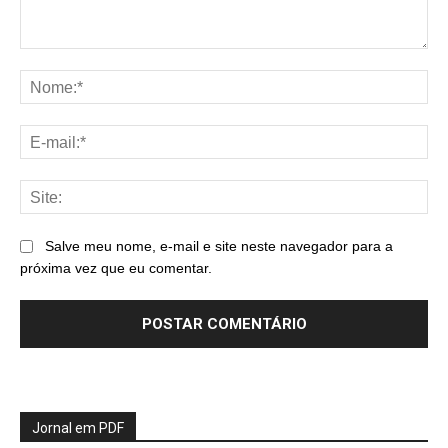
Comentário:
No
E-
mai
Sit
Salve meu nome, e-mail e site neste navegador para a
próxima vez que eu comentar.
Jornal em PDF