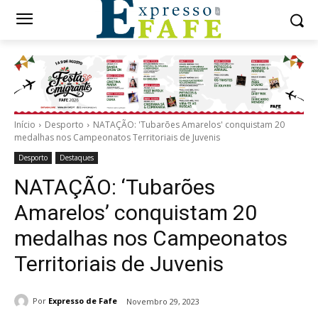
Início
Desporto
NATAÇÃO: 'Tubarões Amarelos' conquistam 20
medalhas nos Campeonatos Territoriais de Juvenis
Desporto
Destaques
NATAÇÃO: ‘Tubarões
Amarelos’ conquistam 20
medalhas nos Campeonatos
Territoriais de Juvenis
Por
Expresso de Fafe
Novembro 29, 2023