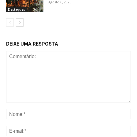
Agosto 6, 2026
Destaques
DEIXE UMA RESPOSTA
Comentário:
No
E-
mai