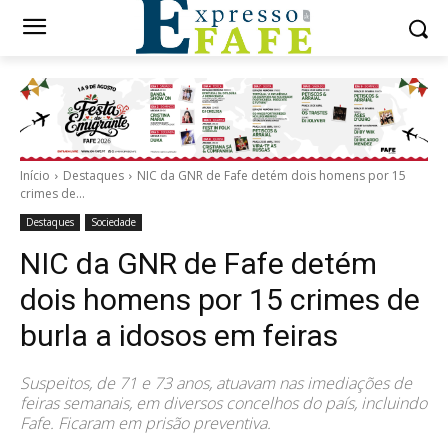
Início
Destaques
NIC da GNR de Fafe detém dois homens por 15
crimes de...
Destaques
Sociedade
NIC da GNR de Fafe detém
dois homens por 15 crimes de
burla a idosos em feiras
Suspeitos, de 71 e 73 anos, atuavam nas imediações de
feiras semanais, em diversos concelhos do país, incluindo
Fafe. Ficaram em prisão preventiva.