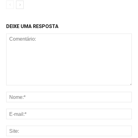
DEIXE UMA RESPOSTA
Comentário:
No
E-
mai
Sit