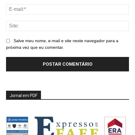
E-
mai
Sit
Salve meu nome, e-mail e site neste navegador para a
próxima vez que eu comentar.
Jornal em PDF