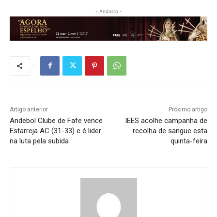
- Anúncio -
Artigo anterior
Próximo artigo
Andebol Clube de Fafe vence
IEES acolhe campanha de
Estarreja AC (31-33) e é lider
recolha de sangue esta
na luta pela subida
quinta-feira