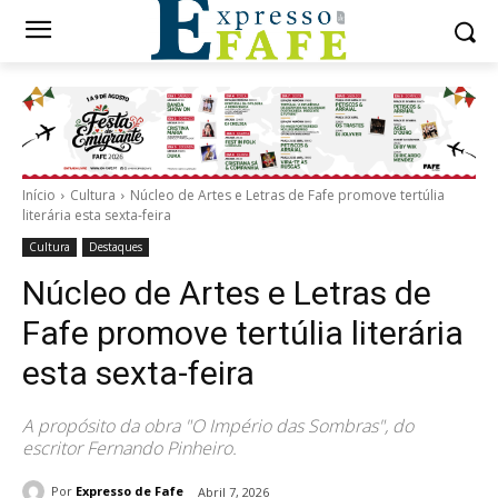
Início
Cultura
Núcleo de Artes e Letras de Fafe promove tertúlia
literária esta sexta-feira
Cultura
Destaques
Núcleo de Artes e Letras de
Fafe promove tertúlia literária
esta sexta-feira
A propósito da obra "O Império das Sombras", do
escritor Fernando Pinheiro.
Por
Expresso de Fafe
Abril 7, 2026