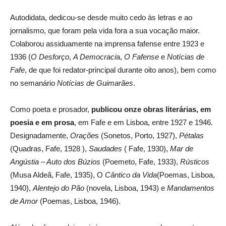
Autodidata, dedicou-se desde muito cedo às letras e ao
jornalismo, que foram pela vida fora a sua vocação maior.
Colaborou assiduamente na imprensa fafense entre 1923 e
1936 (
O Desforço
,
A Democraci
a,
O Fafense
e
Notícias de
Fafe
, de que foi redator-principal durante oito anos), bem como
no semanário
Notícias de Guimarães
.
Como poeta e prosador,
publicou onze obras literárias, em
poesia e em prosa
, em Fafe e em Lisboa, entre 1927 e 1946.
Designadamente,
Oraçõe
s (Sonetos, Porto, 1927),
Pétalas
(Quadras, Fafe, 1928 ),
Saudades
( Fafe, 1930),
Mar de
Angústia – Auto dos Búzios
(Poemeto, Fafe, 1933),
Rústicos
(Musa Aldeã, Fafe, 1935), O
Cântico da Vida
(Poemas, Lisboa,
1940),
Alentejo do Pão
(novela, Lisboa, 1943) e
Mandamentos
de Amor
(Poemas, Lisboa, 1946).