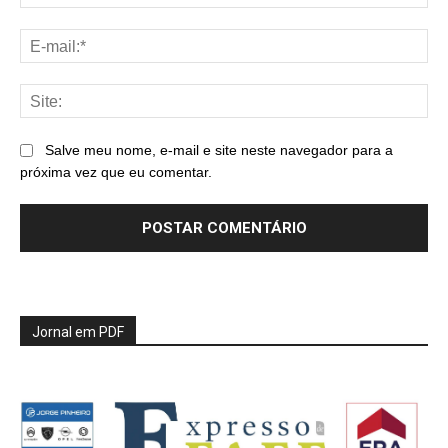
E-
mai
Sit
Salve meu nome, e-mail e site neste navegador para a
próxima vez que eu comentar.
Jornal em PDF