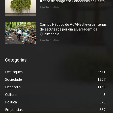
tráfico de droga em Cabeceiras de Basto
Agosto 6, 2026
Campo Náutico do ACAREG leva centenas
de escuteiros por dia à Barragem da
Queimadela
Agosto 6, 2026
Categorias
Destaques
3641
Sociedade
1357
Desporto
1159
Cultura
443
Política
373
Freguesias
337