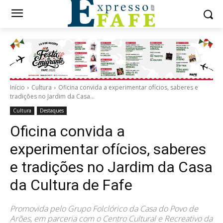
Início
Cultura
Oficina convida a experimentar ofícios, saberes e
tradições no Jardim da Casa...
Cultura
Destaques
Oficina convida a
experimentar ofícios, saberes
e tradições no Jardim da Casa
da Cultura de Fafe
Promovida pelo Grupo Folclórico da Casa do Povo de
Arões, em parceria com o Centro Cultural e Recreativo da