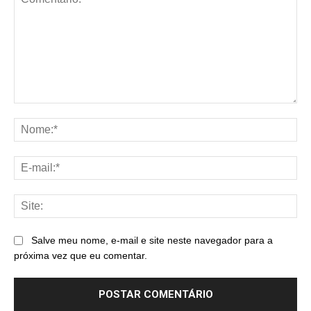
Comentário:
No
E-
mai
Sit
Salve meu nome, e-mail e site neste navegador para a
próxima vez que eu comentar.