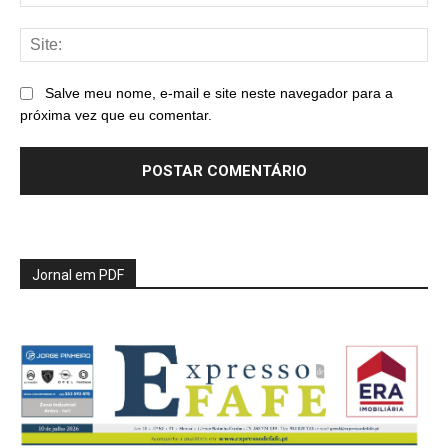
mai
Sit
Salve meu nome, e-mail e site neste navegador para a
próxima vez que eu comentar.
Jornal em PDF