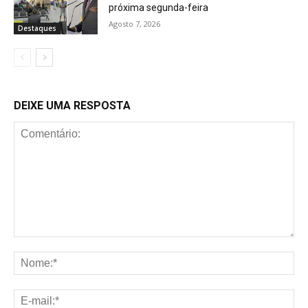
próxima segunda-feira
Agosto 7, 2026
Destaques
DEIXE UMA RESPOSTA
Comentário:
No
E-