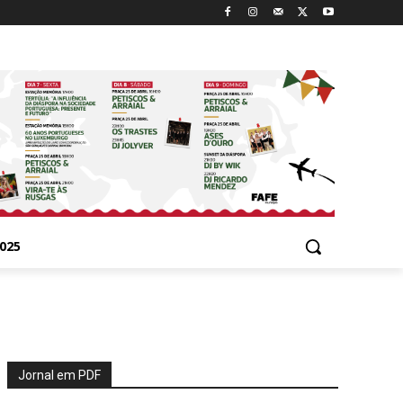
025
Jornal em PDF