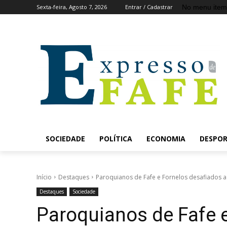
No menu item
Sexta-feira, Agosto 7, 2026
Entrar / Cadastrar
SOCIEDADE
POLÍTICA
ECONOMIA
DESPO
Início
Destaques
Paroquianos de Fafe e Fornelos desafiados
Destaques
Sociedade
Paroquianos de Fafe e