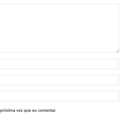
Nome:
E-
mail:*
Site:
 próxima vez que eu comentar.