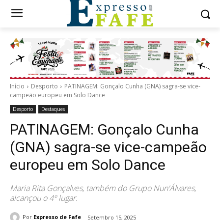
Início
Desporto
PATINAGEM: Gonçalo Cunha (GNA) sagra-se vice-
campeão europeu em Solo Dance
Desporto
Destaques
PATINAGEM: Gonçalo Cunha
(GNA) sagra-se vice-campeão
europeu em Solo Dance
Maria Rita Gonçalves, também do Grupo Nun'Álvares,
alcançou o 4º lugar.
Por
Expresso de Fafe
Setembro 15, 2025