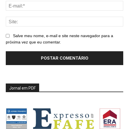
E-
mai
Sit
Salve meu nome, e-mail e site neste navegador para a
próxima vez que eu comentar.
Jornal em PDF