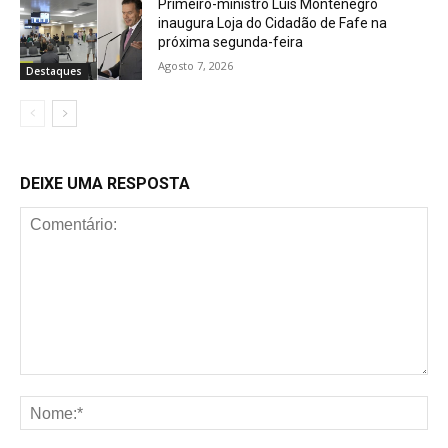
Primeiro-ministro Luís Montenegro
inaugura Loja do Cidadão de Fafe na
próxima segunda-feira
Agosto 7, 2026
Destaques
DEIXE UMA RESPOSTA
Comentário:
No