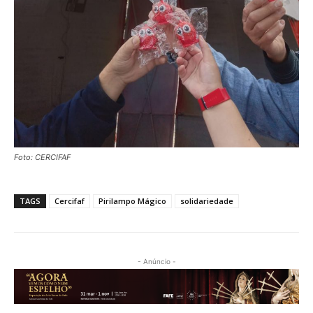
Foto: CERCIFAF
TAGS
Cercifaf
Pirilampo Mágico
solidariedade
- Anúncio -