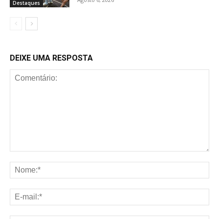
Destaques
DEIXE UMA RESPOSTA
Comentário:
No
E-
mai