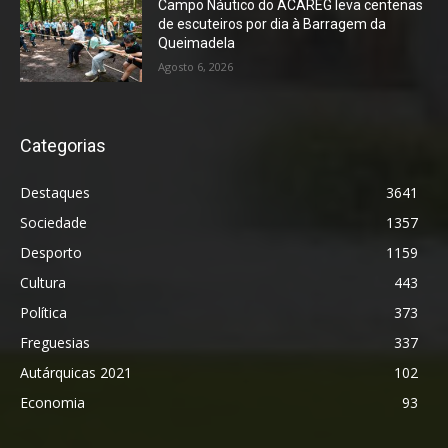
Campo Náutico do ACAREG leva centenas
de escuteiros por dia à Barragem da
Queimadela
Agosto 6, 2026
Categorias
Destaques
3641
Sociedade
1357
Desporto
1159
Cultura
443
Política
373
Freguesias
337
Autárquicas 2021
102
Economia
93