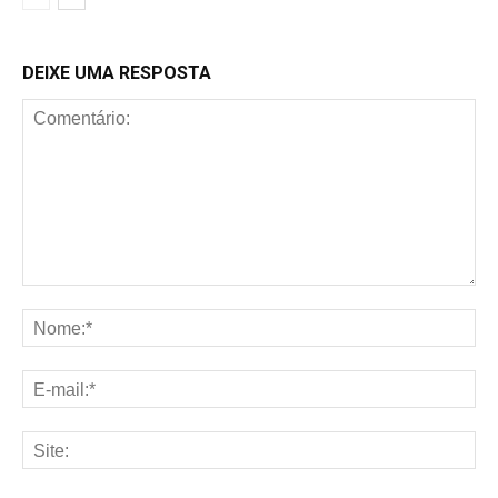
DEIXE UMA RESPOSTA
Comentário:
No
E-
mai
Sit