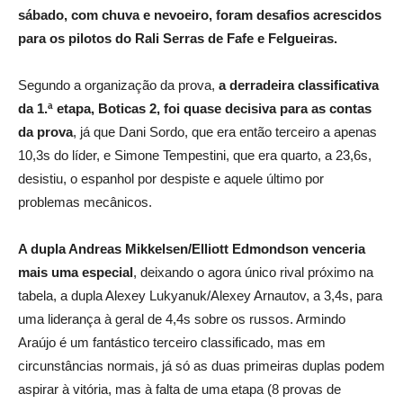
sábado, com chuva e nevoeiro, foram desafios acrescidos
para os pilotos do Rali Serras de Fafe e Felgueiras.
Segundo a organização da prova,
a derradeira classificativa
da 1.ª etapa, Boticas 2, foi quase decisiva para as contas
da prova
, já que Dani Sordo, que era então terceiro a apenas
10,3s do líder, e Simone Tempestini, que era quarto, a 23,6s,
desistiu, o espanhol por despiste e aquele último por
problemas mecânicos.
A dupla Andreas Mikkelsen/Elliott Edmondson venceria
mais uma especial
, deixando o agora único rival próximo na
tabela, a dupla Alexey Lukyanuk/Alexey Arnautov, a 3,4s, para
uma liderança à geral de 4,4s sobre os russos. Armindo
Araújo é um fantástico terceiro classificado, mas em
circunstâncias normais, já só as duas primeiras duplas podem
aspirar à vitória, mas à falta de uma etapa (8 provas de