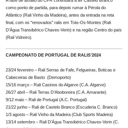
A fase de asfalto do CPR continuará a ter Castelo Branco
como ponto de partida, para depois rumar à Pérola do
Atlântico (Rali Vinho da Madeira), antes da entrada na reta
final, com os “renovados” ralis em Trás-Os-Montes (Rali
D’Água Transibérico Chaves-Verin) e na região Centro do país
(Rali Vidreiro).
CAMPEONATO DE PORTUGAL DE RALIS’2024
23/24 fevereiro – Rali Serras de Fafe, Felgueiras, Boticas e
Cabeceiras de Basto (Demoporto)
15/16 março – Rali Casinos do Algarve (C.A. Algarve)
26/27 abril – Rali Terras D’Aboboreira (C.A. Amarante)
9/12 maio – Rali de Portugal (A.C. Portugal)
21/22 junho – Rali de Castelo Branco (Escuderia C. Branco)
1/3 agosto – Rali Vinho da Madeira (Club Sports Madeira)
13/14 setembro – Rali D’Água Transibérico Chaves-Verin (C.