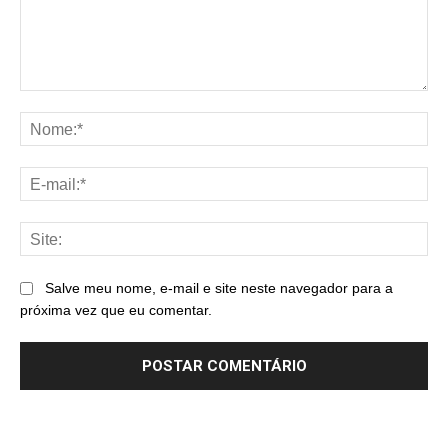
Comentário:
No
E-
mai
Sit
Salve meu nome, e-mail e site neste navegador para a
próxima vez que eu comentar.