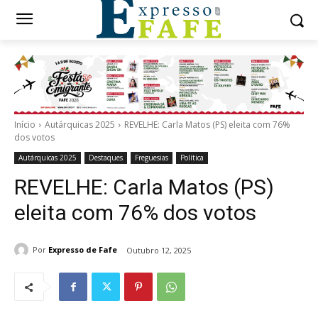
Início
Autárquicas 2025
REVELHE: Carla Matos (PS) eleita com 76%
dos votos
Autárquicas 2025
Destaques
Freguesias
Política
REVELHE: Carla Matos (PS)
eleita com 76% dos votos
Por
Expresso de Fafe
Outubro 12, 2025