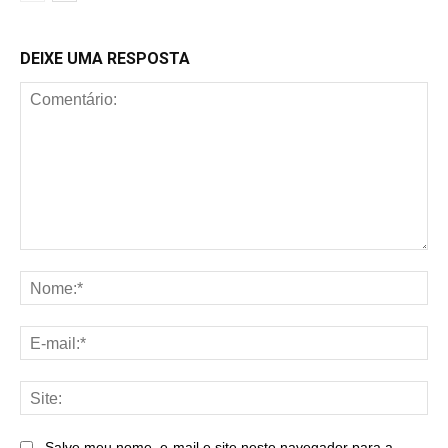
DEIXE UMA RESPOSTA
Comentário:
No
E-
mai
Sit
Salve meu nome, e-mail e site neste navegador para a