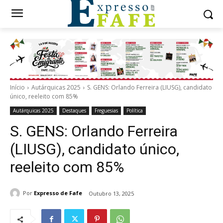
Início
Autárquicas 2025
S. GENS: Orlando Ferreira (LIUSG), candidato
único, reeleito com 85%
Autárquicas 2025
Destaques
Freguesias
Política
S. GENS: Orlando Ferreira
(LIUSG), candidato único,
reeleito com 85%
Por
Expresso de Fafe
Outubro 13, 2025