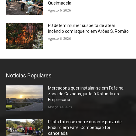
Queimadela
Agosto 6, 2026
PJ detém mulher suspeita de atear
incêndio com isqueiro em Arões S. Romão
Agosto 6, 2026
Notícias Populares
Mercadona quer instalar-se em Fafe na
zona de Cavadas, junto à Rotunda do
Empresário
Março 30, 2023
Piloto fafense morre durante prova de
Enduro em Fafe. Competição foi
cancelada.