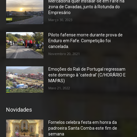
Mercadona quer instalar-se em Fafe na
zona de Cavadas, junto à Rotunda do
Empresário
Março 30, 2023
Piloto fafense morre durante prova de
Enduro em Fafe. Competição foi
cancelada.
Novembro 20, 2021
Emoções do Rali de Portugal regressam
este domingo à ‘catedral’ (C/HORÁRIO E
MAPAS)
Maio 21, 2022
Novidades
Fornelos celebra festa em honra da
padroeira Santa Comba este fim de
semana