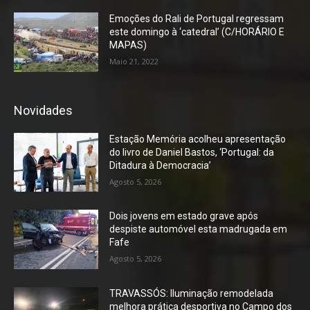
Emoções do Rali de Portugal regressam
este domingo à ‘catedral’ (C/HORÁRIO E
MAPAS)
Maio 21, 2022
Novidades
Estação Memória acolheu apresentação
do livro de Daniel Bastos, ‘Portugal: da
Ditadura à Democracia’
Agosto 5, 2026
Dois jovens em estado grave após
despiste automóvel esta madrugada em
Fafe
Agosto 5, 2026
TRAVASSÓS: Iluminação remodelada
melhora prática desportiva no Campo dos