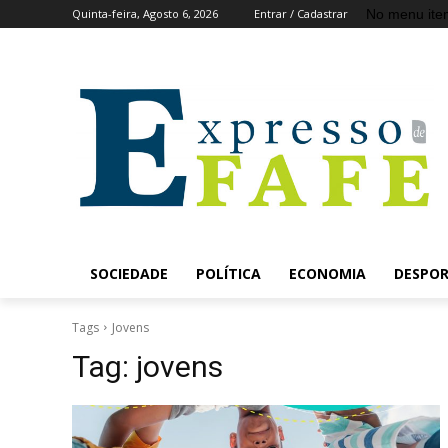
No menu ite
Quinta-feira, Agosto 6, 2026
Entrar / Cadastrar
SOCIEDADE
POLÍTICA
ECONOMIA
DESPO
Tags
Jovens
Tag:
jovens