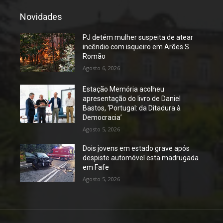
Novidades
PJ detém mulher suspeita de atear
incêndio com isqueiro em Arões S.
Romão
Agosto 6, 2026
Estação Memória acolheu
apresentação do livro de Daniel
Bastos, ‘Portugal: da Ditadura à
Democracia’
Agosto 5, 2026
Dois jovens em estado grave após
despiste automóvel esta madrugada
em Fafe
Agosto 5, 2026