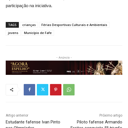
participação na iniciativa.
TAGS
crianças
Férias Desportivas Culturais e Ambientais
jovens
Município de Fafe
- Anúncio -
Artigo anterior
Próximo artigo
Estudante fafense Ivan Pinto
Piloto fafense Armando
nas Olimpíadas
Freitas conquista 5º triunfo