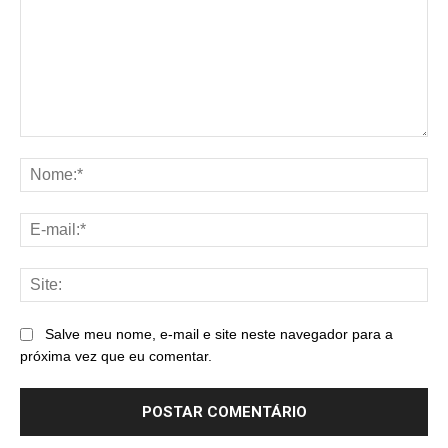
Comentário:
No
E-
mai
Sit
Salve meu nome, e-mail e site neste navegador para a
próxima vez que eu comentar.