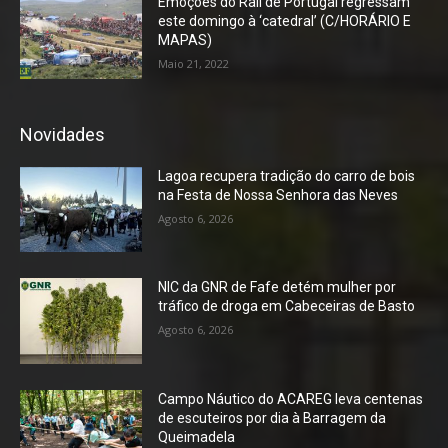
Emoções do Rali de Portugal regressam
este domingo à ‘catedral’ (C/HORÁRIO E
MAPAS)
Maio 21, 2022
Novidades
Lagoa recupera tradição do carro de bois
na Festa de Nossa Senhora das Neves
Agosto 6, 2026
NIC da GNR de Fafe detém mulher por
tráfico de droga em Cabeceiras de Basto
Agosto 6, 2026
Campo Náutico do ACAREG leva centenas
de escuteiros por dia à Barragem da
Queimadela