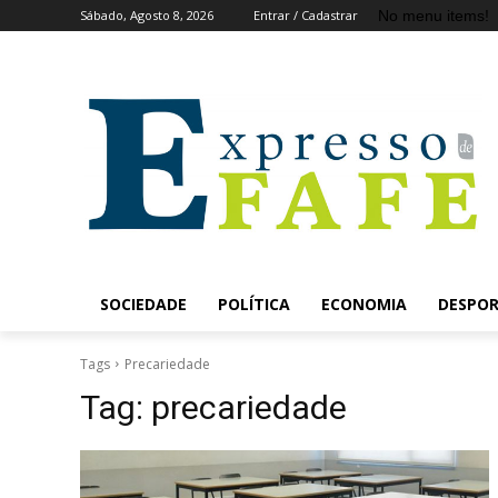
No menu items!
Sábado, Agosto 8, 2026
Entrar / Cadastrar
SOCIEDADE
POLÍTICA
ECONOMIA
DESPO
Tags
Precariedade
Tag:
precariedade