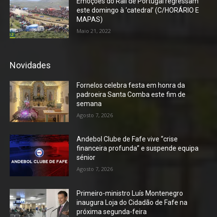
Emoções do Rali de Portugal regressam
este domingo à ‘catedral’ (C/HORÁRIO E
MAPAS)
Maio 21, 2022
Novidades
Fornelos celebra festa em honra da
padroeira Santa Comba este fim de
semana
Agosto 7, 2026
Andebol Clube de Fafe vive “crise
financeira profunda” e suspende equipa
sénior
Agosto 7, 2026
Primeiro-ministro Luís Montenegro
inaugura Loja do Cidadão de Fafe na
próxima segunda-feira