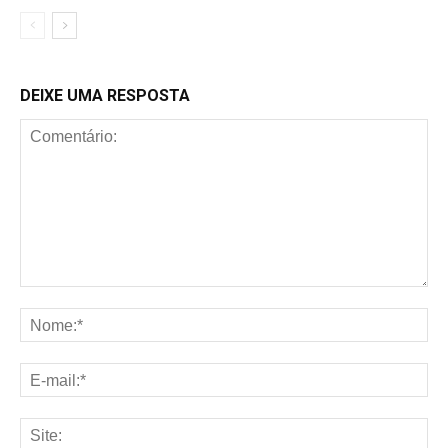
DEIXE UMA RESPOSTA
Comentário:
No
E-
mai
Sit