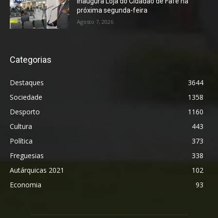
inaugura Loja do Cidadão de Fafe na
próxima segunda-feira
Agosto 7, 2026
Categorias
Destaques
3644
Sociedade
1358
Desporto
1160
Cultura
443
Política
373
Freguesias
338
Autárquicas 2021
102
Economia
93