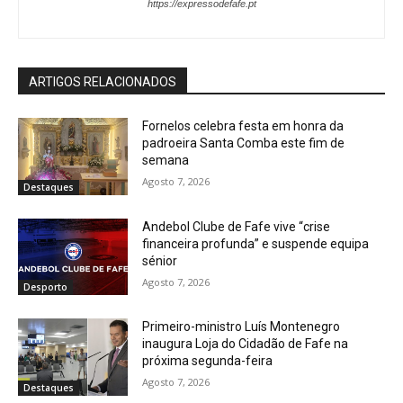
https://expressodefafe.pt
ARTIGOS RELACIONADOS
Fornelos celebra festa em honra da
padroeira Santa Comba este fim de
semana
Agosto 7, 2026
Destaques
Andebol Clube de Fafe vive “crise
financeira profunda” e suspende equipa
sénior
Agosto 7, 2026
Desporto
Primeiro-ministro Luís Montenegro
inaugura Loja do Cidadão de Fafe na
próxima segunda-feira
Agosto 7, 2026
Destaques