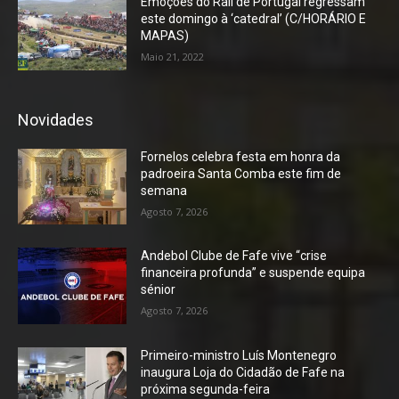
Emoções do Rali de Portugal regressam
este domingo à ‘catedral’ (C/HORÁRIO E
MAPAS)
Maio 21, 2022
Novidades
Fornelos celebra festa em honra da
padroeira Santa Comba este fim de
semana
Agosto 7, 2026
Andebol Clube de Fafe vive “crise
financeira profunda” e suspende equipa
sénior
Agosto 7, 2026
Primeiro-ministro Luís Montenegro
inaugura Loja do Cidadão de Fafe na
próxima segunda-feira