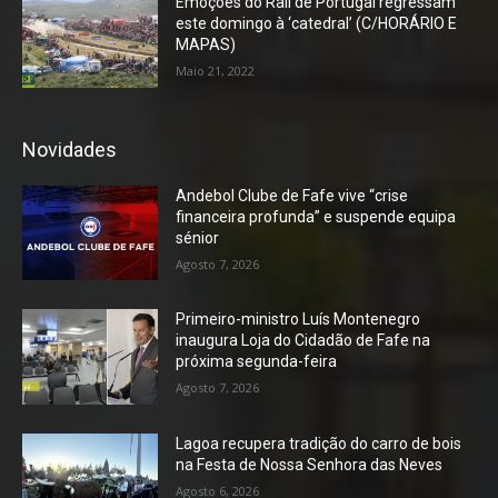
Emoções do Rali de Portugal regressam
este domingo à ‘catedral’ (C/HORÁRIO E
MAPAS)
Maio 21, 2022
Novidades
Andebol Clube de Fafe vive “crise
financeira profunda” e suspende equipa
sénior
Agosto 7, 2026
Primeiro-ministro Luís Montenegro
inaugura Loja do Cidadão de Fafe na
próxima segunda-feira
Agosto 7, 2026
Lagoa recupera tradição do carro de bois
na Festa de Nossa Senhora das Neves
Agosto 6, 2026