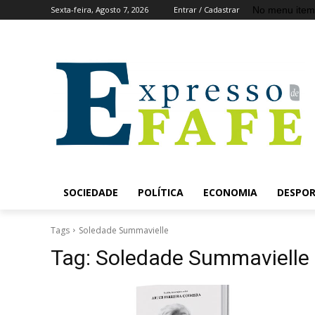
No menu item
Sexta-feira, Agosto 7, 2026
Entrar / Cadastrar
SOCIEDADE
POLÍTICA
ECONOMIA
DESPO
Tags
Soledade Summavielle
Tag:
Soledade Summavielle