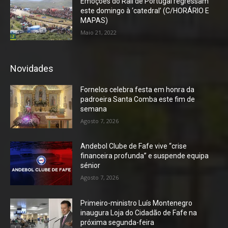
Emoções do Rali de Portugal regressam
este domingo à ‘catedral’ (C/HORÁRIO E
MAPAS)
Maio 21, 2022
Novidades
Fornelos celebra festa em honra da
padroeira Santa Comba este fim de
semana
Agosto 7, 2026
Andebol Clube de Fafe vive “crise
financeira profunda” e suspende equipa
sénior
Agosto 7, 2026
Primeiro-ministro Luís Montenegro
inaugura Loja do Cidadão de Fafe na
próxima segunda-feira