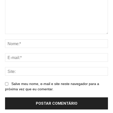
Comentário:
No
E-
mai
Sit
Salve meu nome, e-mail e site neste navegador para a
próxima vez que eu comentar.