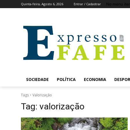
No menu ite
Quinta-feira, Agosto 6, 2026
Entrar / Cadastrar
SOCIEDADE
POLÍTICA
ECONOMIA
DESPO
Tags
Valorização
Tag:
valorização