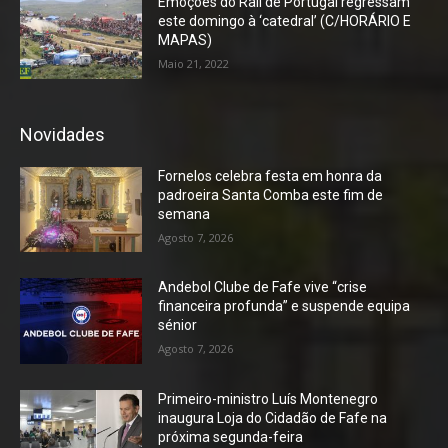
Emoções do Rali de Portugal regressam
este domingo à ‘catedral’ (C/HORÁRIO E
MAPAS)
Maio 21, 2022
Novidades
Fornelos celebra festa em honra da
padroeira Santa Comba este fim de
semana
Agosto 7, 2026
Andebol Clube de Fafe vive “crise
financeira profunda” e suspende equipa
sénior
Agosto 7, 2026
Primeiro-ministro Luís Montenegro
inaugura Loja do Cidadão de Fafe na
próxima segunda-feira