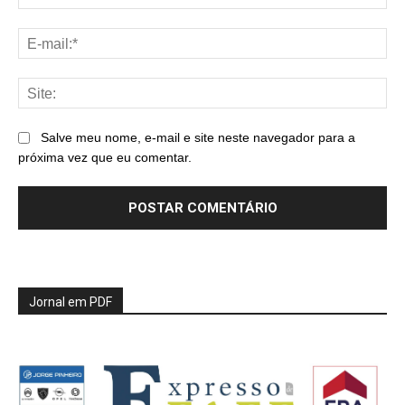
E-
mai
Sit
Salve meu nome, e-mail e site neste navegador para a
próxima vez que eu comentar.
Jornal em PDF