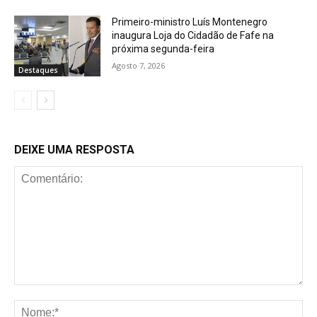
Primeiro-ministro Luís Montenegro
inaugura Loja do Cidadão de Fafe na
próxima segunda-feira
Agosto 7, 2026
Destaques
DEIXE UMA RESPOSTA
Comentário:
No