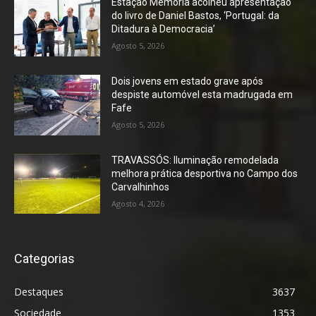
Estação Memória acolheu apresentação
do livro de Daniel Bastos, ‘Portugal: da
Ditadura à Democracia’
Agosto 5, 2026
Dois jovens em estado grave após
despiste automóvel esta madrugada em
Fafe
Agosto 5, 2026
TRAVASSÓS: Iluminação remodelada
melhora prática desportiva no Campo dos
Carvalhinhos
Agosto 4, 2026
Categorias
Destaques
3637
Sociedade
1353