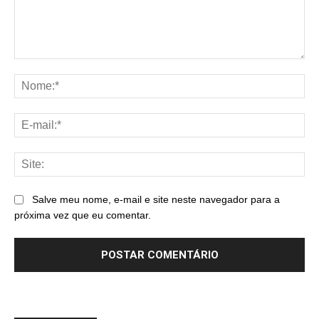
Comentário:
No
E-
mai
Sit
Salve meu nome, e-mail e site neste navegador para a
próxima vez que eu comentar.