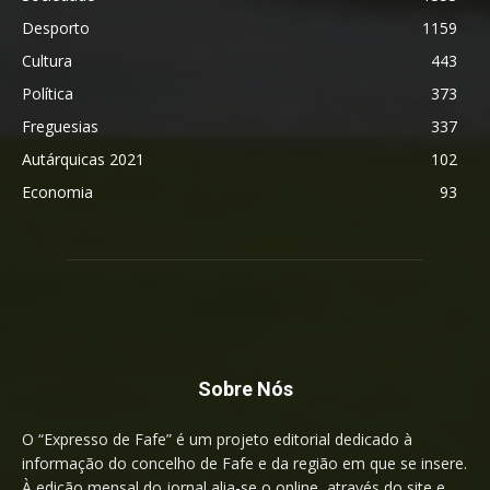
Desporto
1159
Cultura
443
Política
373
Freguesias
337
Autárquicas 2021
102
Economia
93
Sobre Nós
O “Expresso de Fafe” é um projeto editorial dedicado à
informação do concelho de Fafe e da região em que se insere.
À edição mensal do jornal alia-se o online, através do site e