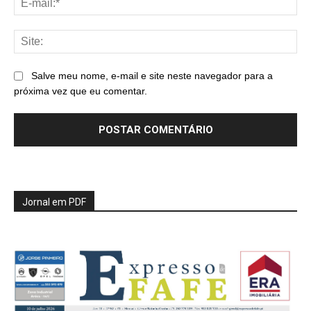
mai
Sit
Salve meu nome, e-mail e site neste navegador para a
próxima vez que eu comentar.
Jornal em PDF