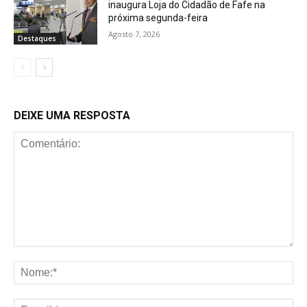
inaugura Loja do Cidadão de Fafe na
próxima segunda-feira
Agosto 7, 2026
Destaques
DEIXE UMA RESPOSTA
Comentário:
No
E-