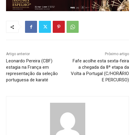
Artigo anterior
Próximo artigo
Leonardo Pereira (CBF)
Fafe acolhe esta sexta-feira
estagia na França em
a chegada da 8ª etapa da
representação da seleção
Volta a Portugal (C/HORÁRIO
portuguesa de karaté
E PERCURSO)