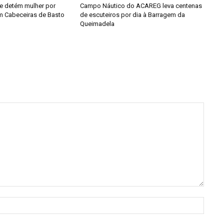
e detém mulher por
Campo Náutico do ACAREG leva centenas
em Cabeceiras de Basto
de escuteiros por dia à Barragem da
Queimadela
Nome: