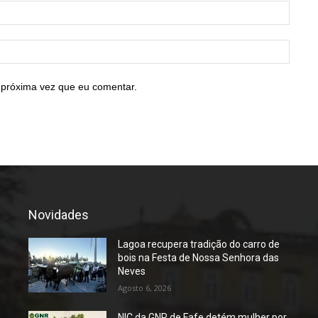
E-
mail:*
Site:
 próxima vez que eu comentar.
Novidades
Lagoa recupera tradição do carro de
bois na Festa de Nossa Senhora das
Neves
Agosto 6, 2026
NIC da GNR de Fafe detém mulher por