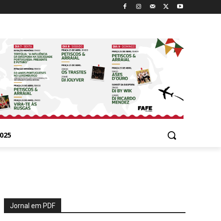
025
Jornal em PDF