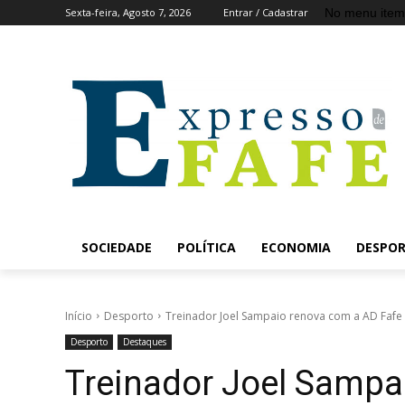
No menu item
Sexta-feira, Agosto 7, 2026
Entrar / Cadastrar
SOCIEDADE
POLÍTICA
ECONOMIA
DESPO
Início
Desporto
Treinador Joel Sampaio renova com a AD Fafe
Desporto
Destaques
Treinador Joel Sampa