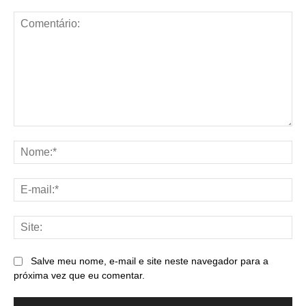
Comentário:
No
E-
mai
Sit
Salve meu nome, e-mail e site neste navegador para a
próxima vez que eu comentar.